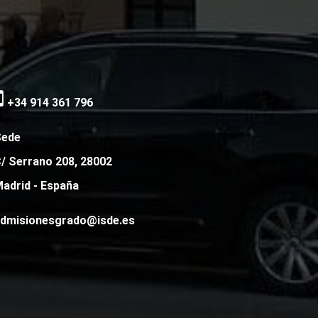
+34 914 361 796
Sede
/ Serrano 208, 28002
adrid - España
dmisionesgrado@isde.es