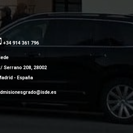
+34 914 361 796
Sede
/ Serrano 208, 28002
adrid - España
dmisionesgrado@isde.es