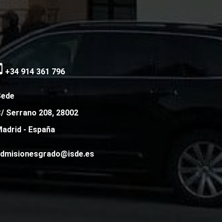
+34 914 361 796
Sede
/ Serrano 208, 28002
adrid - España
dmisionesgrado@isde.es