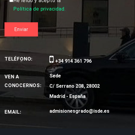
He leído y acepto la
Política de privacidad.
TELÉFONO:
+34 914 361 796
Sede
VEN A
CONOCERNOS:
C/ Serrano 208, 28002
Madrid - España
admisionesgrado@isde.es
EMAIL: