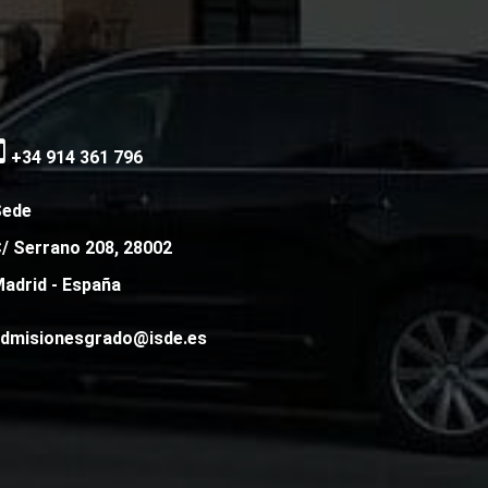
+34 914 361 796
Sede
/ Serrano 208, 28002
adrid - España
dmisionesgrado@isde.es