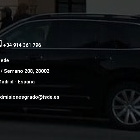
+34 914 361 796
Sede
/ Serrano 208, 28002
adrid - España
dmisionesgrado@isde.es