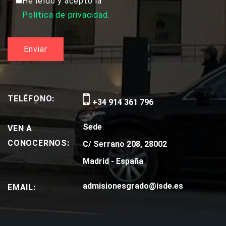
He leído y acepto la
Política de privacidad.
TELÉFONO:
+34 914 361 796
Sede
VEN A
CONOCERNOS:
C/ Serrano 208, 28002
Madrid - España
admisionesgrado@isde.es
EMAIL: