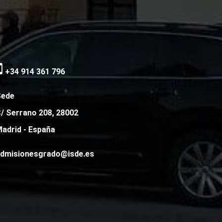
+34 914 361 796
Sede
/ Serrano 208, 28002
adrid - España
dmisionesgrado@isde.es