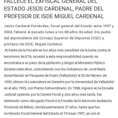
FALLECE EL EXFISCAL GENERAL DEL
ESTADO JESÚS CARDENAL, PADRE DEL
PROFESOR DE ISDE MIGUEL CARDENAL
Jesús Cardenal Fernández, fiscal general del Estado entre 1997 y
2004, falleció el pasado lunes a los 88 años de edad. Era padre
del expresidente del Consejo Superior de Deportes (CSD) y
profesor de ISDE, Miguel Cardenal.
Al frente de la Fiscalía en los años más sensibles de la lucha contra el
terrorismo de ETA, accedió a esta responsabilidad cuando se
encontraba a un paso de la jubilación y dirigió el Ministerio Público
durante siete años, coincidiendo con los Gobiernos de José María
Aznar.Nacido en Pesquera de Duero (Valladolid) el 20 de febrero de
1930, obtuvo la Licenciatura en Derecho por la Universidad de Valladolid
en el año 1955, con Premio Extraordinario. En 1958, ingresó en la Escuela
Judicial optando por la Carrera Fiscal y, dos años más tarde, fue
destinado como Abogado Fiscal a la Fiscalía de la entonces Audiencia
Provincial de Bilbao, donde permaneció 37 años, hasta que fue
nombrado Fiscal General del Estado el 19 mayo 1997, ya con el